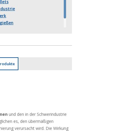
llets
ndustrie
erk
gießen
alzen
lzen
Produkte
onen
und den in der Schwerindustrie
lichen es, den übermäßigen
mierung verursacht wird.
Die Wirkung