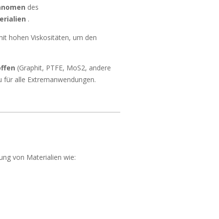
hänomen
des
rialien
.
 mit hohen Viskositäten, um den
ffen
(Graphit, PTFE, MoS2, andere
au für alle Extremanwendungen.
ung von Materialien wie: