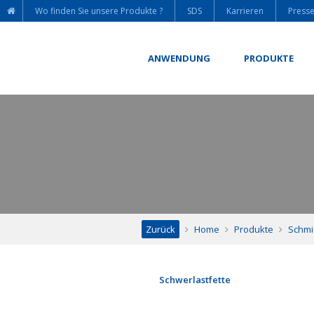
Wo finden Sie unsere Produkte ?
SDS
Karrieren
Press
ANWENDUNG
PRODUKTE
Zurück
Home
Produkte
Schmi
Schwerlastfette
Lithium-Kalzium