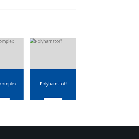
mkomplex
Polyharnstoff