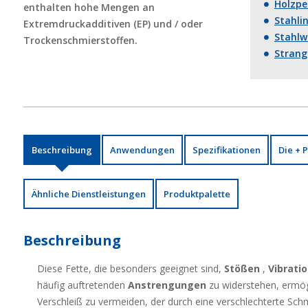
Holzpe
enthalten hohe Mengen an
Stahli
Extremdruckadditiven (EP) und / oder
Stahlw
Trockenschmierstoffen.
Strang
Warmw
Kaltwa
Beschreibung
Anwendungen
Spezifikationen
Die + 
Ähnliche Dienstleistungen
Produktpalette
Beschreibung
Diese Fette, die besonders geeignet sind,
Stößen
,
Vibrati
häufig auftretenden
Anstrengungen
zu widerstehen, ermög
Verschleiß zu vermeiden, der durch eine verschlechterte Sch